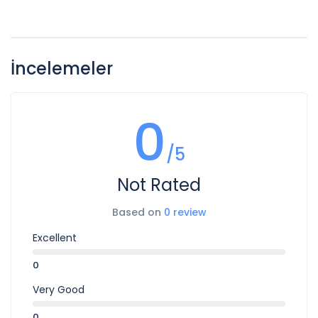
İncelemeler
0
/5
Not Rated
Based on
0 review
Excellent
0
Very Good
0